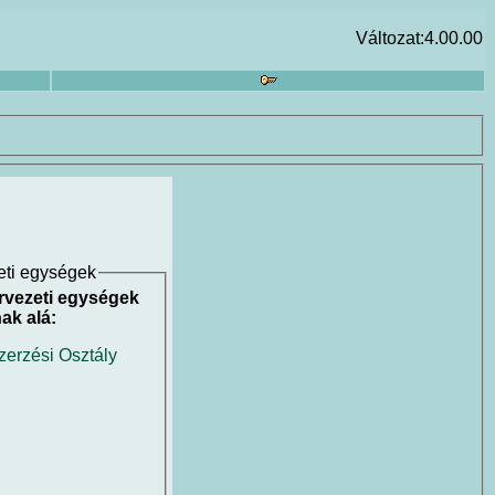
Változat:4.00.00
eti egységek
rvezeti egységek
ak alá:
zerzési Osztály