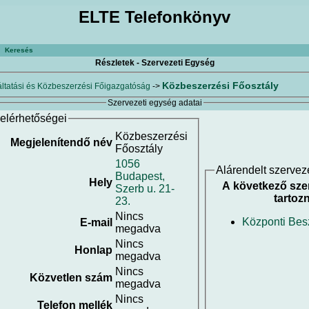
ELTE Telefonkönyv
Keresés
Részletek - Szervezeti Egység
Közbeszerzési Főosztály
ltatási és Közbeszerzési Főigazgatóság
->
Szervezeti egység adatai
elérhetőségei
Közbeszerzési
Megjelenítendő név
Főosztály
1056
Alárendelt szervez
Budapest,
Hely
A következő sze
Szerb u. 21-
tartozn
23.
Nincs
Központi Bes
E-mail
megadva
Nincs
Honlap
megadva
Nincs
Közvetlen szám
megadva
Nincs
Telefon mellék