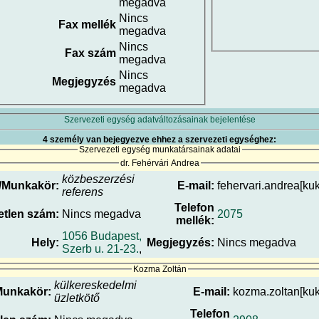
megadva
Nincs
Fax mellék
megadva
Nincs
Fax szám
megadva
Nincs
Megjegyzés
megadva
Szervezeti egység adatváltozásainak bejelentése
4 személy van bejegyezve ehhez a szervezeti egységhez:
Szervezeti egység munkatársainak adatai
dr. Fehérvári Andrea
közbeszerzési
/Munkakör:
E-mail:
fehervari.andrea[kuk
referens
Telefon
tlen szám:
Nincs megadva
2075
mellék:
1056 Budapest,
Hely:
Megjegyzés:
Nincs megadva
Szerb u. 21-23.
,
Kozma Zoltán
külkereskedelmi
Munkakör:
E-mail:
kozma.zoltan[kuk
üzletkötő
Telefon