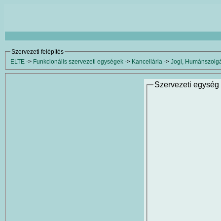
Szervezeti felépítés
ELTE
->
Funkcionális szervezeti egységek
->
Kancellária
->
Jogi, Humánszolgá
Szervezeti egység 