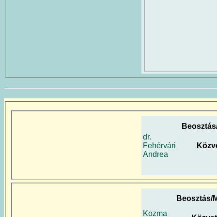
Beosztás
dr.
Fehérvári
Közve
Andrea
Beosztás/
Kozma