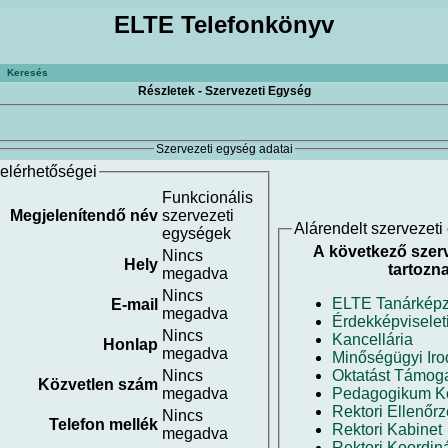
ELTE Telefonkönyv
Keresés
Részletek - Szervezeti Egység
Szervezeti egység adatai
elérhetőségei
Funkcionális
Megjelenítendő név
szervezeti
Alárendelt szervezet
egységek
A következő szer
Nincs
Hely
tartozna
megadva
Nincs
ELTE Tanárképz
E-mail
megadva
Érdekképviselet
Nincs
Kancellária
Honlap
megadva
Minőségügyi Iro
Nincs
Oktatást Támoga
Közvetlen szám
megadva
Pedagogikum K
Rektori Ellenőrz
Nincs
Telefon mellék
Rektori Kabinet
megadva
Rektori Koordin