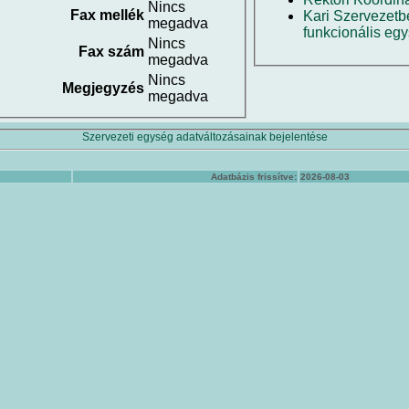
Nincs
Fax mellék
Kari Szervezetb
megadva
funkcionális eg
Nincs
Fax szám
megadva
Nincs
Megjegyzés
megadva
Szervezeti egység adatváltozásainak bejelentése
Adatbázis frissítve:
2026-08-03