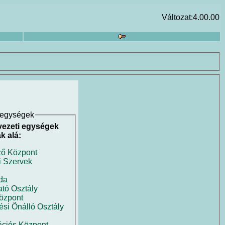
Változat:4.00.00
i egységek
vezeti egységek
k alá:
ő Központ
i Szervek
da
tó Osztály
özpont
ési Önálló Osztály
ációs Központ