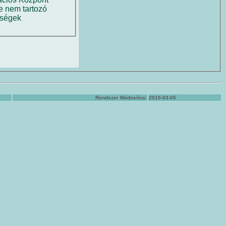
e nem tartozó
ységek
Rendszer Módosítva:
2015-03-05