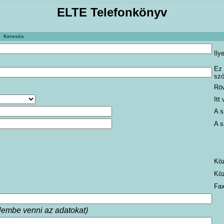
ELTE Telefonkönyv
Keresés
Ily
Ez 
szó
Röv
Itt
A s
A s
Köz
Köz
Fax
yelembe venni az adatokat)