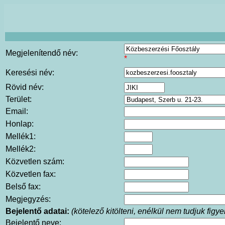
Megjelenítendő név:
*
Keresési név:
Rövid név:
Terület:
Email:
Honlap:
Mellék1:
Mellék2:
Közvetlen szám:
Közvetlen fax:
Belső fax:
Megjegyzés:
Bejelentő adatai:
(kötelező kitölteni, enélkül nem tudjuk fig
Bejelentő neve: