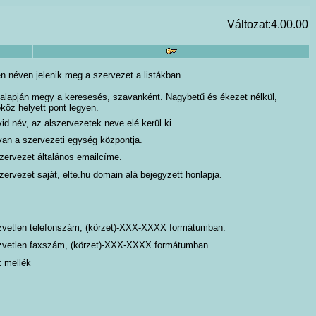
Változat:4.00.00
en néven jelenik meg a szervezet a listákban.
alapján megy a keresesés, szavanként. Nagybetű és ékezet nélkül,
köz helyett pont legyen.
id név, az alszervezetek neve elé kerül ki
 van a szervezeti egység központja.
zervezet általános emailcíme.
zervezet saját, elte.hu domain alá bejegyzett honlapja.
vetlen telefonszám, (körzet)-XXX-XXXX formátumban.
vetlen faxszám, (körzet)-XXX-XXXX formátumban.
 mellék