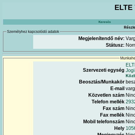
ELTE 
Keresés
Részle
Személyhez kapcsolódó adatok
Megjelenítendő név:
Var
Státusz:
Nor
Munkahel
ELT
Szervezeti egység
Jogi
Közb
Beosztás/Munkakör
besz
E-mail
varg
Közvetlen szám
Nin
Telefon mellék
293
Fax szám
Nin
Fax mellék
Nin
Mobil telefonszám
Nin
Hely
1056
Megjegyzés
Nin