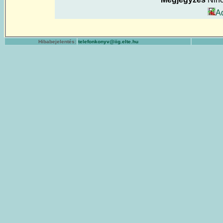
A
Hibabejelentés:
telefonkonyv@iig.elte.hu