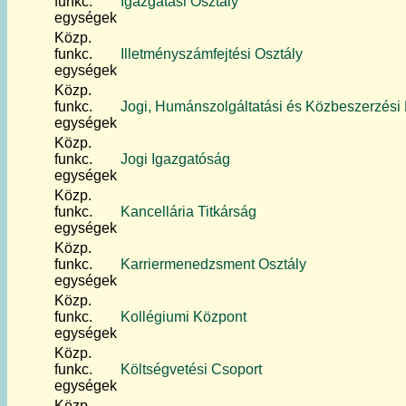
funkc.
Igazgatási Osztály
egységek
Közp.
funkc.
Illetményszámfejtési Osztály
egységek
Közp.
funkc.
Jogi, Humánszolgáltatási és Közbeszerzési
egységek
Közp.
funkc.
Jogi Igazgatóság
egységek
Közp.
funkc.
Kancellária Titkárság
egységek
Közp.
funkc.
Karriermenedzsment Osztály
egységek
Közp.
funkc.
Kollégiumi Központ
egységek
Közp.
funkc.
Költségvetési Csoport
egységek
Közp.