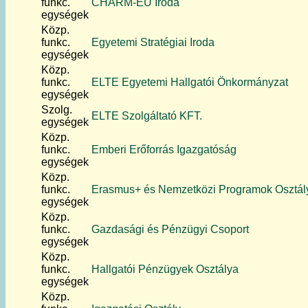
funkc.
CHARM-EU Iroda
egységek
Közp.
funkc.
Egyetemi Stratégiai Iroda
egységek
Közp.
funkc.
ELTE Egyetemi Hallgatói Önkormányzat
egységek
Szolg.
ELTE Szolgáltató KFT.
egységek
Közp.
funkc.
Emberi Erőforrás Igazgatóság
egységek
Közp.
funkc.
Erasmus+ és Nemzetközi Programok Osztál
egységek
Közp.
funkc.
Gazdasági és Pénzügyi Csoport
egységek
Közp.
funkc.
Hallgatói Pénzügyek Osztálya
egységek
Közp.