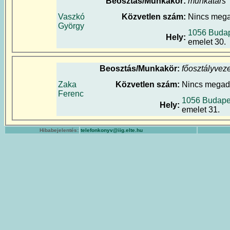
Beosztás/Munkakör:
munkatárs
Vaszkó
Közvetlen szám:
Nincs meg
György
1056 Budap
Hely:
emelet 30.
Beosztás/Munkakör:
főosztályvez
Zaka
Közvetlen szám:
Nincs megad
Ferenc
1056 Budapes
Hely:
emelet 31.
Hibabejelentés:
telefonkonyv@iig.elte.hu