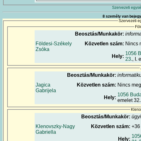
Szervezeti egysé
8 személy van bejegy
Szervezeti e
Föl
Beosztás/Munkakör:
inform
Földesi-Székely
Közvetlen szám:
Nincs
Zsóka
1056 B
Hely:
23.
, I.
Beosztás/Munkakör:
informatik
Jagica
Közvetlen szám:
Nincs me
Gabrijela
1056 Budap
Hely:
emelet 32.
Kleno
Beosztás/Munkakör:
ügy
Klenovszky-Nagy
Közvetlen szám:
+3
Gabriella
105
Hely: