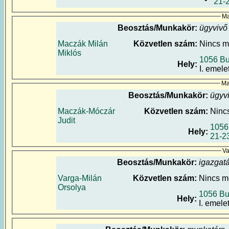
21-2
Ma
Beosztás/Munkakör:
ügyvivő
Maczák Milán
Közvetlen szám:
Nincs 
Miklós
1056 Bu
Hely:
I. emele
Ma
Beosztás/Munkakör:
ügyv
Maczák-Móczár
Közvetlen szám:
Ninc
Judit
1056
Hely:
21-2
Va
Beosztás/Munkakör:
igazgatá
Varga-Milán
Közvetlen szám:
Nincs 
Orsolya
1056 Bu
Hely:
I. emele