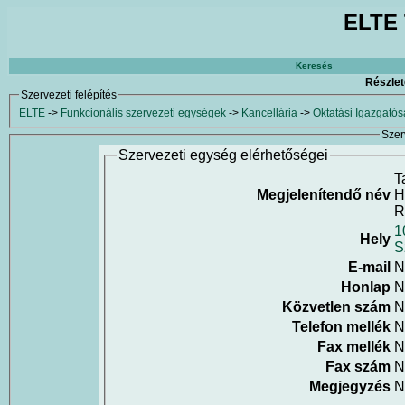
ELTE 
Keresés
Részlet
Szervezeti felépítés
ELTE
->
Funkcionális szervezeti egységek
->
Kancellária
->
Oktatási Igazgató
Szer
Szervezeti egység elérhetőségei
T
Megjelenítendő név
H
R
1
Hely
S
E-mail
N
Honlap
N
Közvetlen szám
N
Telefon mellék
N
Fax mellék
N
Fax szám
N
Megjegyzés
N