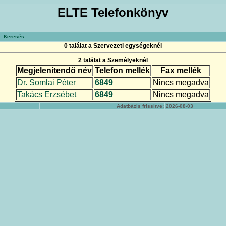
ELTE Telefonkönyv
Keresés
0 találat a Szervezeti egységeknél
2 találat a Személyeknél
Megjelenítendő név
Telefon mellék
Fax mellék
Dr. Somlai Péter
6849
Nincs megadva
Takács Erzsébet
6849
Nincs megadva
Adatbázis frissítve:
2026-08-03