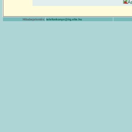
A
Hibabejelentés:
telefonkonyv@iig.elte.hu