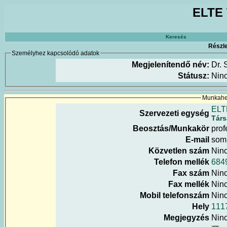
ELTE 
Keresés
Részle
Személyhez kapcsolódó adatok
Megjelenítendő név:
Dr. 
Státusz:
Nin
Munkahel
ELT
Szervezeti egység
Társ
Beosztás/Munkakör
prof
E-mail
soml
Közvetlen szám
Nin
Telefon mellék
684
Fax szám
Nin
Fax mellék
Nin
Mobil telefonszám
Nin
Hely
111
Megjegyzés
Nin