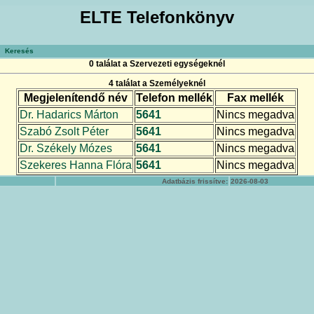
ELTE Telefonkönyv
Keresés
0 találat a Szervezeti egységeknél
4 találat a Személyeknél
Megjelenítendő név
Telefon mellék
Fax mellék
Dr. Hadarics Márton
5641
Nincs megadva
Szabó Zsolt Péter
5641
Nincs megadva
Dr. Székely Mózes
5641
Nincs megadva
Szekeres Hanna Flóra
5641
Nincs megadva
Adatbázis frissítve:
2026-08-03