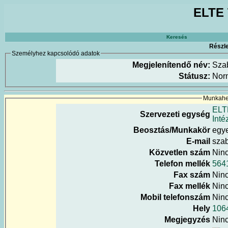
ELTE 
Keresés
Részle
Személyhez kapcsolódó adatok
Megjelenítendő név:
Szab
Státusz:
Nor
Munkahel
ELT
Szervezeti egység
Inté
Beosztás/Munkakör
egy
E-mail
szab
Közvetlen szám
Nin
Telefon mellék
564
Fax szám
Nin
Fax mellék
Nin
Mobil telefonszám
Nin
Hely
1064
Megjegyzés
Nin