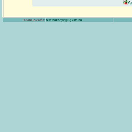
A
Hibabejelentés:
telefonkonyv@iig.elte.hu