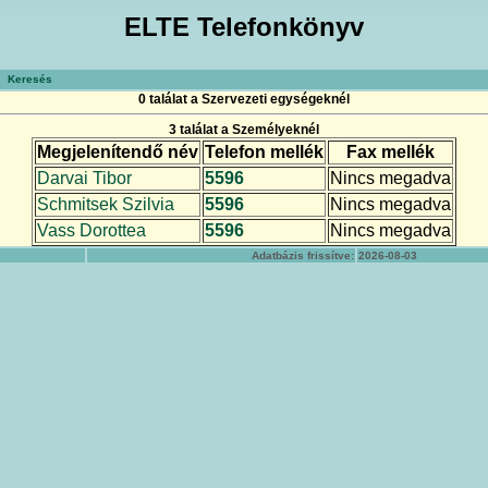
ELTE Telefonkönyv
Keresés
0 találat a Szervezeti egységeknél
3 találat a Személyeknél
Megjelenítendő név
Telefon mellék
Fax mellék
Darvai Tibor
5596
Nincs megadva
Schmitsek Szilvia
5596
Nincs megadva
Vass Dorottea
5596
Nincs megadva
Adatbázis frissítve:
2026-08-03