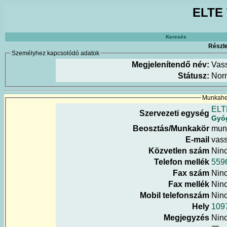
ELTE 
Keresés
Részle
Személyhez kapcsolódó adatok
Megjelenítendő név:
Vass
Státusz:
Nor
Munkahel
ELT
Szervezeti egység
Gyóg
Beosztás/Munkakör
mun
E-mail
vass
Közvetlen szám
Nin
Telefon mellék
559
Fax szám
Nin
Fax mellék
Nin
Mobil telefonszám
Nin
Hely
1097
Megjegyzés
Nin