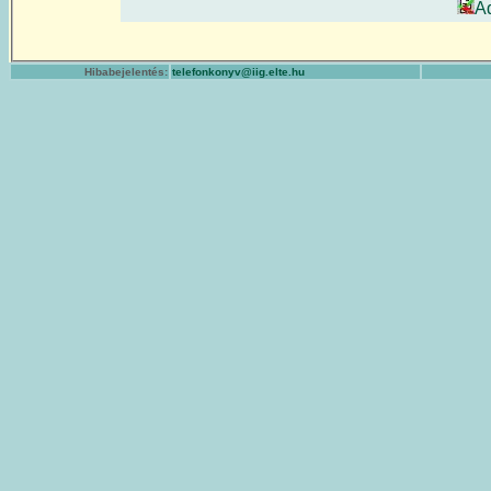
A
Hibabejelentés:
telefonkonyv@iig.elte.hu