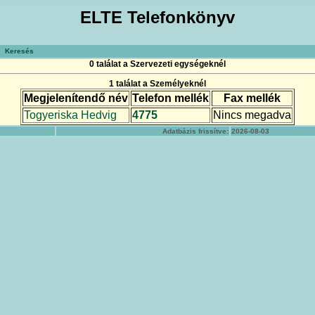
ELTE Telefonkönyv
Keresés
0 találat a Szervezeti egységeknél
1 találat a Személyeknél
Megjelenítendő név
Telefon mellék
Fax mellék
Togyeriska Hedvig
4775
Nincs megadva
Adatbázis frissítve:
2026-08-03