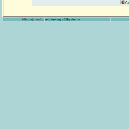
A
Hibabejelentés:
telefonkonyv@iig.elte.hu