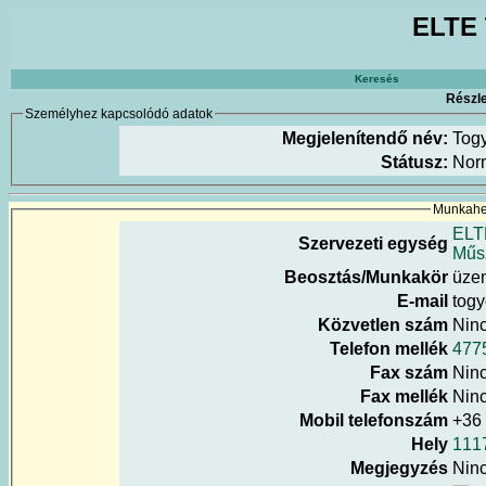
ELTE 
Keresés
Részle
Személyhez kapcsolódó adatok
Megjelenítendő név:
Tog
Státusz:
Nor
Munkahel
ELT
Szervezeti egység
Műs
Beosztás/Munkakör
üzem
E-mail
togy
Közvetlen szám
Nin
Telefon mellék
477
Fax szám
Nin
Fax mellék
Nin
Mobil telefonszám
+36
Hely
111
Megjegyzés
Nin