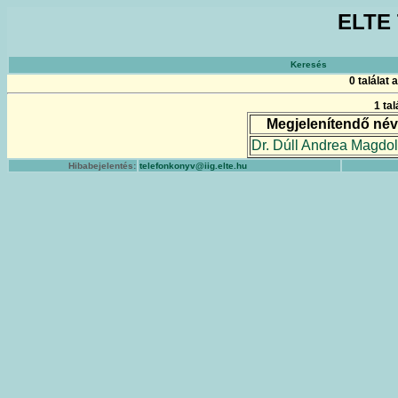
ELTE 
Keresés
0 találat
1 ta
Megjelenítendő név
Dr. Dúll Andrea Magdo
Hibabejelentés:
telefonkonyv@iig.elte.hu