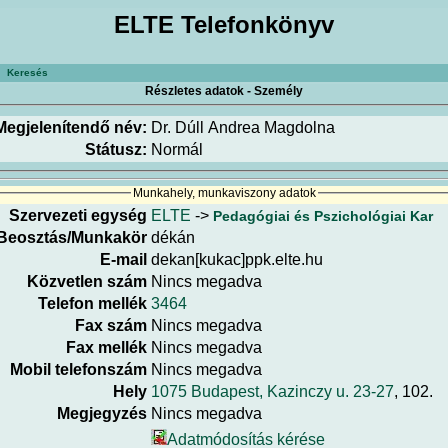
ELTE Telefonkönyv
Keresés
Részletes adatok - Személy
Megjelenítendő név:
Dr. Dúll Andrea Magdolna
Státusz:
Normál
Munkahely, munkaviszony adatok
Szervezeti egység
ELTE
->
Pedagógiai és Pszichológiai Kar
Beosztás/Munkakör
dékán
E-mail
dekan[kukac]ppk.elte.hu
Közvetlen szám
Nincs megadva
Telefon mellék
3464
Fax szám
Nincs megadva
Fax mellék
Nincs megadva
Mobil telefonszám
Nincs megadva
Hely
1075 Budapest, Kazinczy u. 23-27
, 102.
Megjegyzés
Nincs megadva
Adatmódosítás kérése