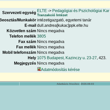
ELTE
->
Pedagógiai és Pszichológiai Kar
Szervezeti egység
Tranzakció Intézet
Beosztás/Munkakör
intézetigazgató, egyetemi tanár
E-mail
dull.andrea[kukac]ppk.elte.hu
Közvetlen szám
Nincs megadva
Telefon mellék
3805
Fax szám
Nincs megadva
Fax mellék
Nincs megadva
Mobil telefonszám
Nincs megadva
Hely
1075 Budapest, Kazinczy u. 23-27
, 423.
Megjegyzés
Nincs megadva
Adatmódosítás kérése
Adatbázis frissítve:
2026-08-03