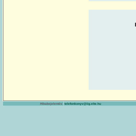
Hibabejelentés:
telefonkonyv@iig.elte.hu