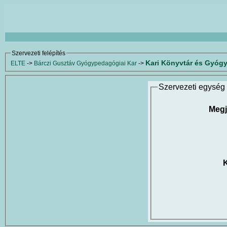
Szervezeti felépítés
Kari Könyvtár és Gyóg
ELTE
->
Bárczi Gusztáv Gyógypedagógiai Kar
->
Szervezeti egység 
Megj