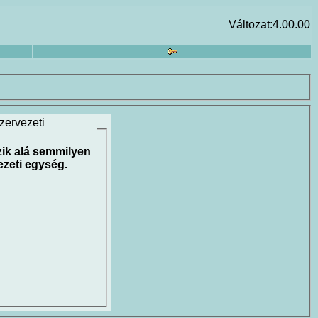
Változat:4.00.00
zervezeti
zik alá semmilyen
ezeti egység.