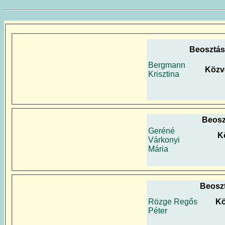
Beosztás
Bergmann
Közv
Krisztina
Beosz
Geréné
K
Várkonyi
Mária
Beosz
Rözge Regős
Kö
Péter