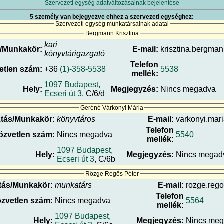
Szervezeti egység adatváltozásainak bejelentése
5 személy van bejegyezve ehhez a szervezeti egységhez:
Szervezeti egység munkatársainak adatai
Bergmann Krisztina
kari
/Munkakör:
E-mail:
krisztina.bergman
könyvtárigazgató
Telefon
etlen szám:
+36
(1)-358-5538
5538
mellék:
1097 Budapest,
Hely:
Megjegyzés:
Nincs megadva
Ecseri út 3
, C/6/d
Geréné Várkonyi Mária
tás/Munkakör:
könyvtáros
E-mail:
varkonyi.mari
Telefon
özvetlen szám:
Nincs megadva
5540
mellék:
1097 Budapest,
Hely:
Megjegyzés:
Nincs megad
Ecseri út 3
, C/6b
Rözge Regős Péter
tás/Munkakör:
munkatárs
E-mail:
rozge.rego
Telefon
zvetlen szám:
Nincs megadva
5564
mellék:
1097 Budapest,
Hely:
Megjegyzés:
Nincs me