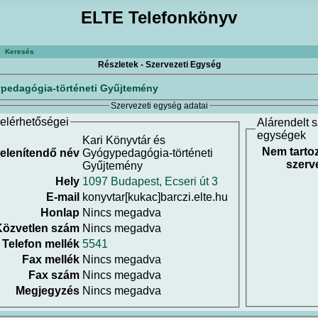
ELTE Telefonkönyv
Keresés
Részletek - Szervezeti Egység
ypedagógia-történeti Gyűjtemény
Szervezeti egység adatai
elérhetőségei
Alárendelt s
egységek
Kari Könyvtár és
Nem tarto
elenítendő név
Gyógypedagógia-történeti
szerv
Gyűjtemény
Hely
1097 Budapest, Ecseri út 3
E-mail
konyvtar[kukac]barczi.elte.hu
Honlap
Nincs megadva
Közvetlen szám
Nincs megadva
Telefon mellék
5541
Fax mellék
Nincs megadva
Fax szám
Nincs megadva
Megjegyzés
Nincs megadva