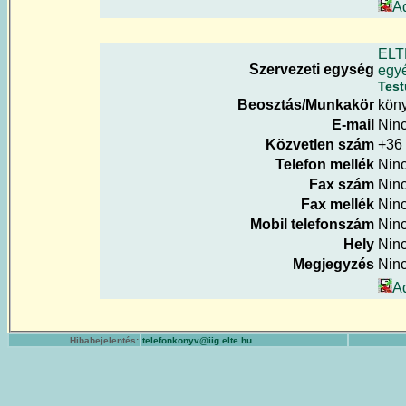
A
ELT
Szervezeti egység
egy
Test
Beosztás/Munkakör
köny
E-mail
Nin
Közvetlen szám
+36
Telefon mellék
Nin
Fax szám
Nin
Fax mellék
Nin
Mobil telefonszám
Nin
Hely
Nin
Megjegyzés
Nin
A
Hibabejelentés:
telefonkonyv@iig.elte.hu