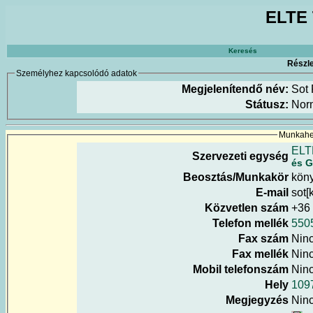
ELTE 
Keresés
Részle
Személyhez kapcsolódó adatok
Megjelenítendő név:
Sot
Státusz:
Nor
Munkahel
ELT
Szervezeti egység
és G
Beosztás/Munkakör
köny
E-mail
sot[
Közvetlen szám
+36
Telefon mellék
550
Fax szám
Nin
Fax mellék
Nin
Mobil telefonszám
Nin
Hely
1097
Megjegyzés
Nin