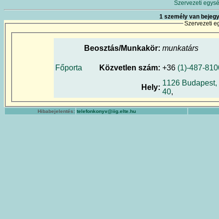
Szervezeti egysé
1 személy van bejegy
Szervezeti e
Beosztás/Munkakör:
munkatárs
Főporta
Közvetlen szám:
+36
(1)-487-810
1126 Budapest, 
Hely:
40
,
Hibabejelentés:
telefonkonyv@iig.elte.hu