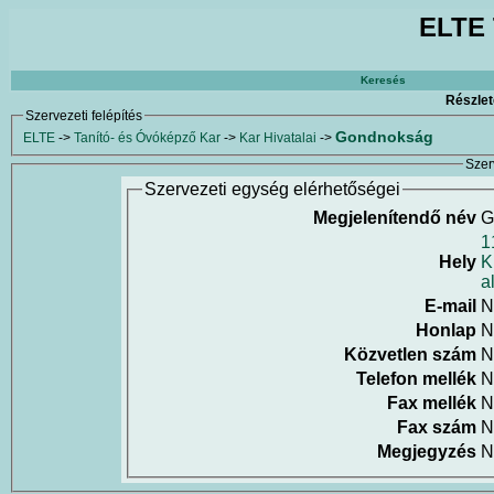
ELTE 
Keresés
Részlet
Szervezeti felépítés
Gondnokság
ELTE
->
Tanító- és Óvóképző Kar
->
Kar Hivatalai
->
Szer
Szervezeti egység elérhetőségei
Megjelenítendő név
G
1
Hely
K
a
E-mail
N
Honlap
N
Közvetlen szám
N
Telefon mellék
N
Fax mellék
N
Fax szám
N
Megjegyzés
N