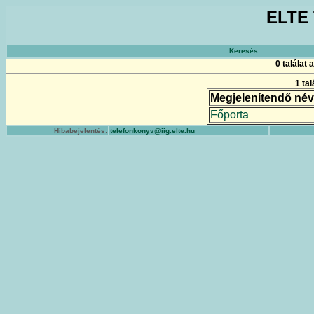
ELTE 
Keresés
0 találat
1 ta
Megjelenítendő név
Főporta
Hibabejelentés:
telefonkonyv@iig.elte.hu