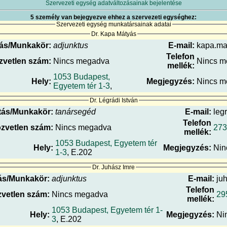
Szervezeti egység adatváltozásainak bejelentése
5 személy van bejegyezve ehhez a szervezeti egységhez:
Szervezeti egység munkatársainak adatai
Dr. Kapa Mátyás
ás/Munkakör:
adjunktus
E-mail:
kapa.mat
Telefon
zvetlen szám:
Nincs megadva
Nincs m
mellék:
1053 Budapest,
Hely:
Megjegyzés:
Nincs m
Egyetem tér 1-3
,
Dr. Légrádi István
tás/Munkakör:
tanársegéd
E-mail:
legr
Telefon
zvetlen szám:
Nincs megadva
273
mellék:
1053 Budapest, Egyetem tér
Hely:
Megjegyzés:
Nin
1-3
, E.202
Dr. Juhász Imre
ás/Munkakör:
adjunktus
E-mail:
juh
Telefon
vetlen szám:
Nincs megadva
29
mellék:
1053 Budapest, Egyetem tér 1-
Hely:
Megjegyzés:
Ni
3
, E.202