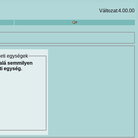
Változat:4.00.00
zeti egységek
 alá semmilyen
ti egység.