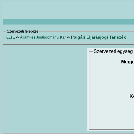
Szervezeti felépítés
Polgári Eljárásjogi Tanszék
ELTE
->
Állam- és Jogtudományi Kar
->
Szervezeti egység 
Megje
K