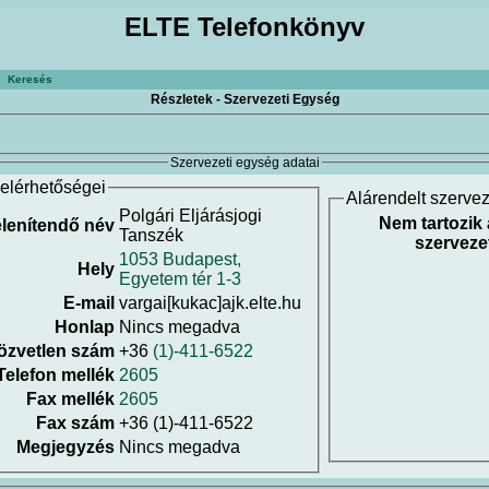
ELTE Telefonkönyv
Keresés
Részletek - Szervezeti Egység
Szervezeti egység adatai
elérhetőségei
Alárendelt szerve
Polgári Eljárásjogi
Nem tartozik
lenítendő név
Tanszék
szerveze
1053 Budapest,
Hely
Egyetem tér 1-3
E-mail
vargai[kukac]ajk.elte.hu
Honlap
Nincs megadva
özvetlen szám
+36
(1)-411-6522
Telefon mellék
2605
Fax mellék
2605
Fax szám
+36 (1)-411-6522
Megjegyzés
Nincs megadva