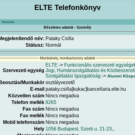
ELTE Telefonkönyv
Keresés
Részletes adatok - Személy
Megjelenítendő név:
Pataky Csilla
Státusz:
Normál
Munkahely, munkaviszony adatok
ELTE
->
Funkcionális szervezeti egysége
Szervezeti egység
Jogi, Humánszolgáltatási és Közbeszerz
Szolgáltatási Igazgatóság
->
Alumni Közp
Beosztás/Munkakör
osztályvezető
E-mail
pataky.csilla[kukac]kancellaria.elte.hu
Közvetlen szám
Nincs megadva
Telefon mellék
8265
Fax szám
Nincs megadva
Fax mellék
Nincs megadva
Mobil telefonszám
Nincs megadva
Hely
1056 Budapest, Szerb u. 21-23.
,