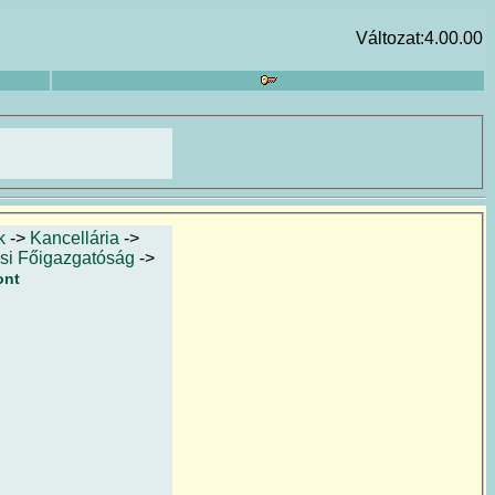
Változat:4.00.00
k
->
Kancellária
->
ési Főigazgatóság
->
ont