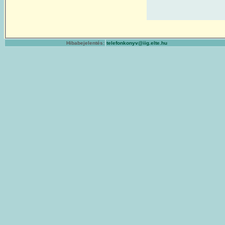
Hibabejelentés:
telefonkonyv@iig.elte.hu