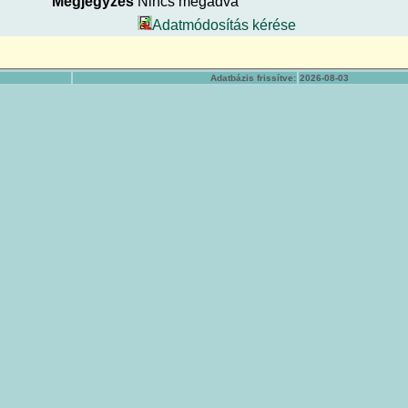
Megjegyzés
Nincs megadva
Adatmódosítás kérése
Adatbázis frissítve:
2026-08-03