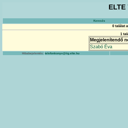
ELTE 
Keresés
0 találat
1 ta
Megjelenítendő n
Szabó Éva
Hibabejelentés:
telefonkonyv@iig.elte.hu