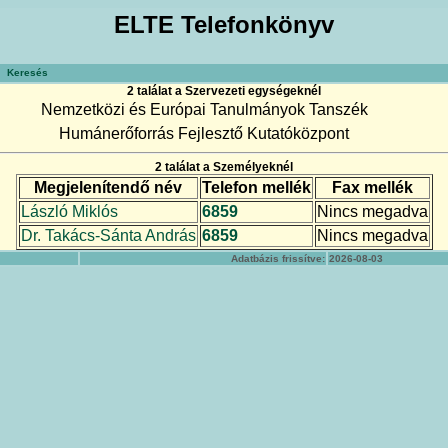
ELTE Telefonkönyv
Keresés
2 találat a Szervezeti egységeknél
Nemzetközi és Európai Tanulmányok Tanszék
Humánerőforrás Fejlesztő Kutatóközpont
2 találat a Személyeknél
Megjelenítendő név
Telefon mellék
Fax mellék
László Miklós
6859
Nincs megadva
Dr. Takács-Sánta András
6859
Nincs megadva
Adatbázis frissítve:
2026-08-03