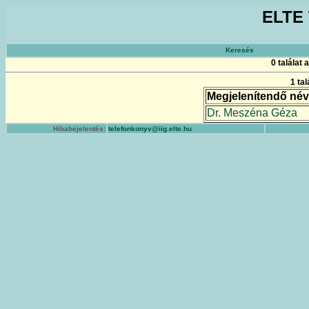
ELTE 
Keresés
0 találat
1 ta
Megjelenítendő név
Dr. Meszéna Géza
Hibabejelentés:
telefonkonyv@iig.elte.hu