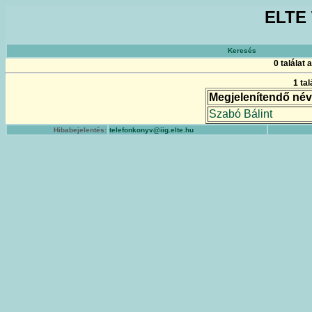
ELTE 
Keresés
0 találat
1 ta
Megjelenítendő név
Szabó Bálint
Hibabejelentés:
telefonkonyv@iig.elte.hu