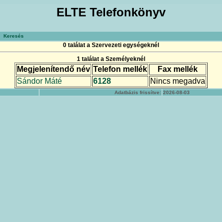
ELTE Telefonkönyv
Keresés
0 találat a Szervezeti egységeknél
1 találat a Személyeknél
Megjelenítendő név
Telefon mellék
Fax mellék
Sándor Máté
6128
Nincs megadva
Adatbázis frissítve:
2026-08-03