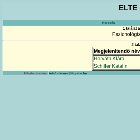
ELTE 
Keresés
1 találat
Pszichológia
2 ta
Megjelenítendő név
Horváth Klára
Schiller Katalin
Hibabejelentés:
telefonkonyv@iig.elte.hu