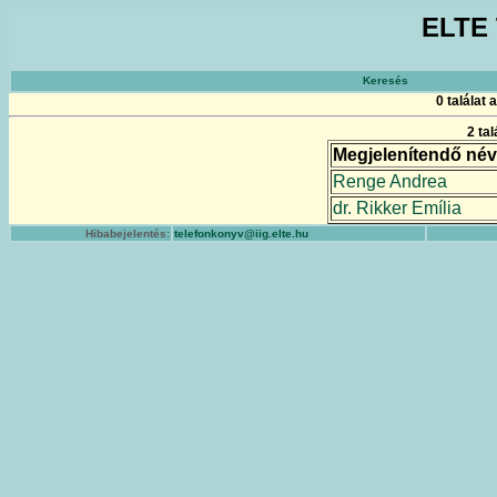
ELTE 
Keresés
0 találat
2 ta
Megjelenítendő név
Renge Andrea
dr. Rikker Emília
Hibabejelentés:
telefonkonyv@iig.elte.hu