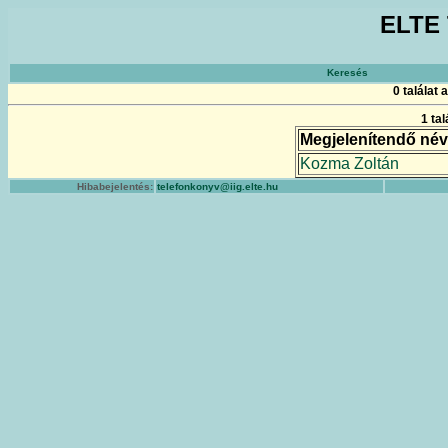
ELTE 
Keresés
0 találat
1 ta
Megjelenítendő név
Kozma Zoltán
Hibabejelentés:
telefonkonyv@iig.elte.hu