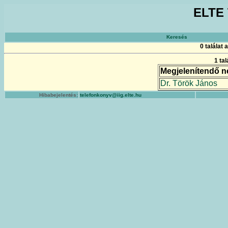
ELTE 
Keresés
0 találat
1 ta
Megjelenítendő n
Dr. Török János
Hibabejelentés:
telefonkonyv@iig.elte.hu