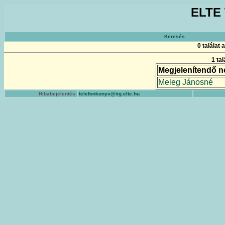
ELTE 
Keresés
0 találat
1 ta
Megjelenítendő n
Meleg Jánosné
Hibabejelentés:
telefonkonyv@iig.elte.hu