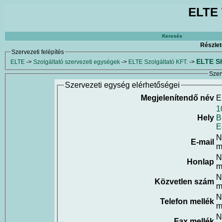
ELTE 
Keresés
Részlet
Szervezeti felépítés
ELTE S
ELTE
->
Szolgáltató szervezeti egységek
->
ELTE Szolgáltató KFT.
->
Szer
Szervezeti egység elérhetőségei
Megjelenítendő név
E
1
Hely
B
E
N
E-mail
m
N
Honlap
m
N
Közvetlen szám
m
N
Telefon mellék
m
N
Fax mellék