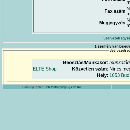
m
N
Fax szám
m
N
Megjegyzés
m
Szervezeti egysé
1 személy van bejegy
Szervezeti e
Beosztás/Munkakör:
munkatár
ELTE Shop
Közvetlen szám:
Nincs me
Hely:
1053 Buda
Hibabejelentés:
telefonkonyv@iig.elte.hu