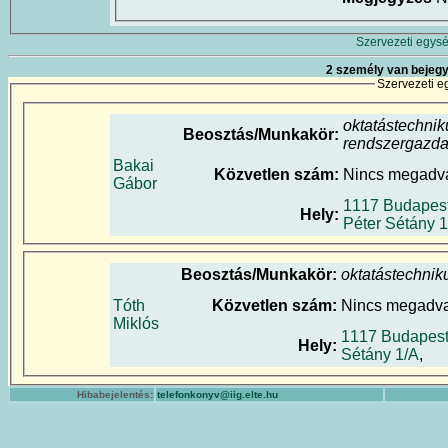
Szervezeti egysé
2 személy van bejegy
Szervezeti e
oktatástechnik
Beosztás/Munkakör:
rendszergazd
Bakai
Közvetlen szám:
Nincs megadv
Gábor
1117 Budapes
Hely:
Péter Sétány 
Beosztás/Munkakör:
oktatástechnik
Tóth
Közvetlen szám:
Nincs megadv
Miklós
1117 Budapest
Hely:
Sétány 1/A
,
Hibabejelentés:
telefonkonyv@iig.elte.hu