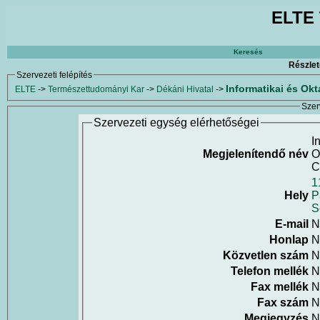
ELTE 
Keresés
Részlet
Szervezeti felépítés
Informatikai és Ok
ELTE
->
Természettudományi Kar
->
Dékáni Hivatal
->
Szer
Szervezeti egység elérhetőségei
I
Megjelenítendő név
O
C
1
Hely
P
S
E-mail
N
Honlap
N
Közvetlen szám
N
Telefon mellék
N
Fax mellék
N
Fax szám
N
Megjegyzés
N