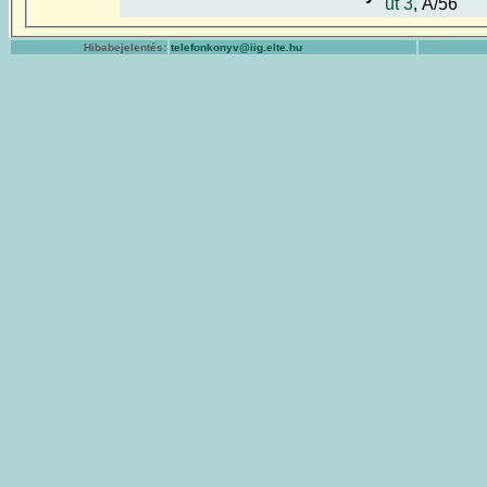
út 3
, A/56
Hibabejelentés:
telefonkonyv@iig.elte.hu