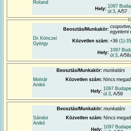
Roland
1097 Budap
Hely:
út 3
, A/57
D
csoportve
Beosztás/Munkakör:
egyetemi 
Dr. Könczei
Közvetlen szám:
+36
(1)-3
György
1097 Buda
Hely:
út 3
, A/58
Beosztás/Munkakör:
munkatárs
Molnár
Közvetlen szám:
Nincs megad
Anikó
1097 Budapes
Hely:
út 3
, A/58
Beosztás/Munkakör:
munkatárs
Sándor
Közvetlen szám:
Nincs megad
Anikó
1097 Budapes
Hely: