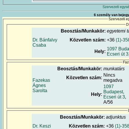
Szervezeti egysé
6 személy van bejegy
Szervezeti e
D
Beosztás/Munkakör:
egyetemi t
Dr. Bánfalvy
Közvetlen szám:
+36
(1)-35
Csaba
1097 Buda
Hely:
Ecseri út 3
Faz
Beosztás/Munkakör:
munkatárs
Nincs
Közvetlen szám:
Fazekas
megadva
Ágnes
1097
Sarolta
Budapest,
Hely:
Ecseri út 3
,
A/56
Beosztás/Munkakör:
adjunktus
Dr. Keszi
Közvetlen szám:
+36
(1)-35