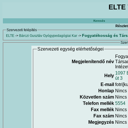
ELTE 
Keresés
Részlet
Szervezeti felépítés
Fogyatékosság és Társa
ELTE
->
Bárczi Gusztáv Gyógypedagógiai Kar
->
Szer
Szervezeti egység elérhetőségei
Fogya
Megjelenítendő név
Társa
Intéze
1097 
Hely
út 3
E-mail
fotri[
Honlap
Nincs
Közvetlen szám
Nincs
Telefon mellék
5554
Fax mellék
Nincs
Fax szám
Nincs
Megjegyzés
Nincs