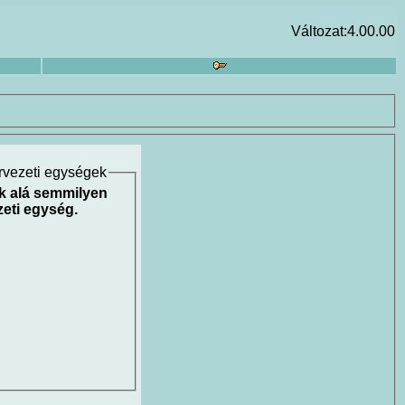
Változat:4.00.00
rvezeti egységek
k alá semmilyen
eti egység.