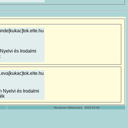
unde[kukac]tok.elte.hu
Nyelvi és Irodalmi
k
.eva[kukac]tok.elte.hu
n Nyelvi és Irodalmi
ék
Rendszer Módosítva:
2015-03-05