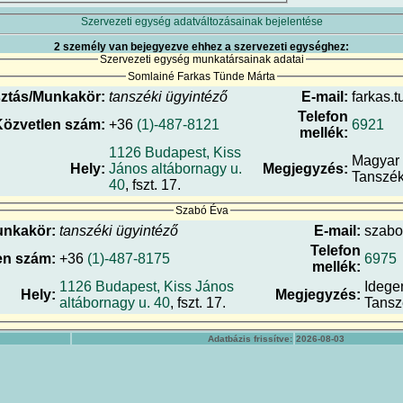
Szervezeti egység adatváltozásainak bejelentése
2 személy van bejegyezve ehhez a szervezeti egységhez:
Szervezeti egység munkatársainak adatai
Somlainé Farkas Tünde Márta
ztás/Munkakör:
tanszéki ügyintéző
E-mail:
farkas.t
Telefon
Közvetlen szám:
+36
(1)-487-8121
6921
mellék:
1126 Budapest, Kiss
Magyar 
Hely:
János altábornagy u.
Megjegyzés:
Tanszé
40
, fszt. 17.
Szabó Éva
unkakör:
tanszéki ügyintéző
E-mail:
szabo
Telefon
en szám:
+36
(1)-487-8175
6975
mellék:
1126 Budapest, Kiss János
Idege
Hely:
Megjegyzés:
altábornagy u. 40
, fszt. 17.
Tansz
Adatbázis frissítve:
2026-08-03