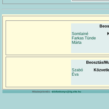
Beos
Somlainé
Farkas Tünde
Márta
Beosztás/M
Szabó
Közvetl
Éva
Hibabejelentés:
telefonkonyv@iig.elte.hu