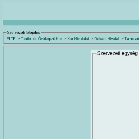
Szervezeti felépítés
Tanszé
ELTE
->
Tanító- és Óvóképző Kar
->
Kar Hivatalai
->
Dékáni Hivatal
->
Szervezeti egység 