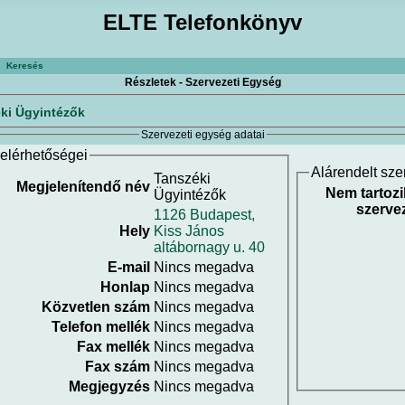
ELTE Telefonkönyv
Keresés
Részletek - Szervezeti Egység
ki Ügyintézők
Szervezeti egység adatai
elérhetőségei
Alárendelt sze
Tanszéki
Megjelenítendő név
Nem tartozi
Ügyintézők
szervez
1126 Budapest,
Hely
Kiss János
altábornagy u. 40
E-mail
Nincs megadva
Honlap
Nincs megadva
Közvetlen szám
Nincs megadva
Telefon mellék
Nincs megadva
Fax mellék
Nincs megadva
Fax szám
Nincs megadva
Megjegyzés
Nincs megadva