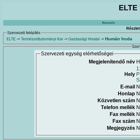
ELTE 
Keresés
Részlet
Szervezeti felépítés
Humán Iroda
ELTE
->
Természettudományi Kar
->
Gazdasági Hivatal
->
Szer
Szervezeti egység elérhetőségei
Megjelenítendő név
H
1
Hely
P
S
E-mail
N
Honlap
N
Közvetlen szám
N
Telefon mellék
N
Fax mellék
N
Fax szám
N
Megjegyzés
N