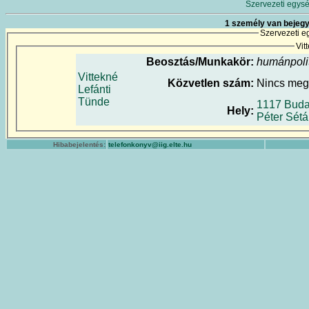
Szervezeti egysé
1 személy van bejegy
Szervezeti e
Vit
Beosztás/Munkakör:
humánpolit
Vittekné
Közvetlen szám:
Nincs me
Lefánti
Tünde
1117 Buda
Hely:
Péter Sétá
Hibabejelentés:
telefonkonyv@iig.elte.hu