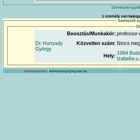
Szervezeti egysé
1 személy van bejegy
Szervezeti e
Dr
Beosztás/Munkakör:
professor 
Dr. Hunyady
Közvetlen szám:
Nincs me
György
1064 Buda
Hely:
Izabella u
Hibabejelentés:
telefonkonyv@iig.elte.hu