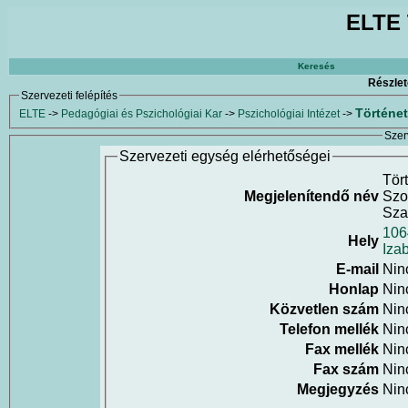
ELTE 
Keresés
Részlet
Szervezeti felépítés
Történet
ELTE
->
Pedagógiai és Pszichológiai Kar
->
Pszichológiai Intézet
->
Szer
Szervezeti egység elérhetőségei
Tört
Megjelenítendő név
Szo
Sza
106
Hely
Izab
E-mail
Nin
Honlap
Nin
Közvetlen szám
Nin
Telefon mellék
Nin
Fax mellék
Nin
Fax szám
Nin
Megjegyzés
Nin