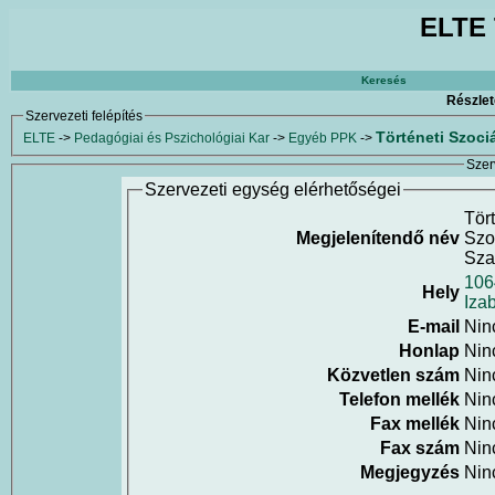
ELTE 
Keresés
Részlet
Szervezeti felépítés
Történeti Szoci
ELTE
->
Pedagógiai és Pszichológiai Kar
->
Egyéb PPK
->
Szer
Szervezeti egység elérhetőségei
Tört
Megjelenítendő név
Szo
Sza
106
Hely
Izab
E-mail
Nin
Honlap
Nin
Közvetlen szám
Nin
Telefon mellék
Nin
Fax mellék
Nin
Fax szám
Nin
Megjegyzés
Nin