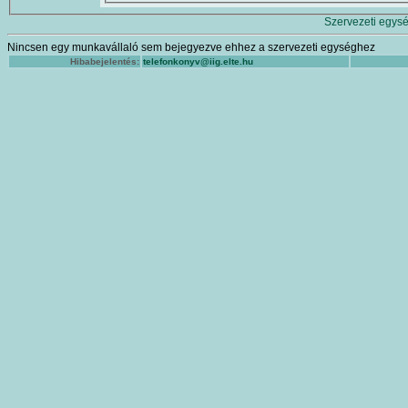
Szervezeti egysé
Nincsen egy munkavállaló sem bejegyezve ehhez a szervezeti egységhez
Hibabejelentés:
telefonkonyv@iig.elte.hu