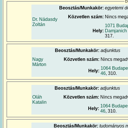
D
Beosztás/Munkakör:
egyetemi d
Közvetlen szám:
Nincs meg
Dr. Nádasdy
Zoltán
1071 Budap
Hely:
Damjanich 
317.
Beosztás/Munkakör:
adjunktus
Nagy
Közvetlen szám:
Nincs megad
Márton
1064 Budapest
Hely:
46
, 310.
Beosztás/Munkakör:
adjunktus
Oláh
Közvetlen szám:
Nincs megad
Katalin
1064 Budapest
Hely:
46
, 310.
Beosztás/Munkakör:
tudományos m