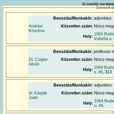
21 személy van bejeg
Szervezeti e
Beosztás/Munkakör:
adjunktus
Andrási
Közvetlen szám:
Nincs meg
Krisztina
1064 Buda
Hely:
Izabella u.
Beosztás/Munkakör:
professor 
Dr. Czigler
Közvetlen szám:
Nincs meg
István
1064 Budap
Hely:
u. 46
, 313
Beosztás/Munkakör:
adjunktus
dr. Kárpáti
Közvetlen szám:
Nincs meg
Judit
1064 Budap
Hely:
u. 46
,