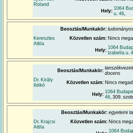
Roland
1064 Bud
Hely:
u. 46
,
Beosztás/Munkakör:
tudományos
Keresztes
Közvetlen szám:
Nincs meg
Attila
1064 Budap
Hely:
Izabella u. 
tanszékvezet
Beosztás/Munkakör:
docens
Dr. Király
Közvetlen szám:
Nincs megad
Ildikó
1064 Budapest
Hely:
46
, 309. szo
Beosztás/Munkakör:
egyetemi t
Dr. Krajcsi
Közvetlen szám:
Nincs meg
Attila
1064 Budap