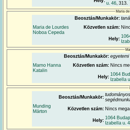
Hely:
u. 46
, 313.
Maria d
Beosztás/Munkakör:
tan
Maria de Lourdes
Közvetlen szám:
Nin
Noboa Cepeda
106
Hely:
Izab
Ma
Beosztás/Munkakör:
egyetemi
Marno Hanna
Közvetlen szám:
Nincs m
Katalin
1064 Bud
Hely:
Izabella u
tudományo
Beosztás/Munkakör:
segédmunka
Munding
Közvetlen szám:
Nincs mega
Márton
1064 Budap
Hely:
Izabella u. 