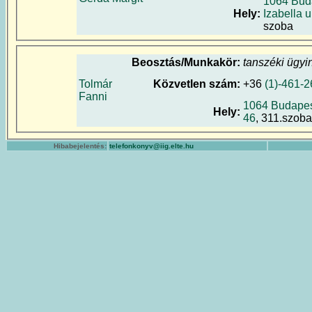
1064 Bud
Hely:
Izabella u
szoba
Beosztás/Munkakör:
tanszéki ügyi
Tolmár
Közvetlen szám:
+36
(1)-461-
Fanni
1064 Budapest
Hely:
46
, 311.szoba
Hibabejelentés:
telefonkonyv@iig.elte.hu