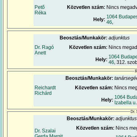
Pető
Közvetlen szám:
Nincs megad
Réka
1064 Budapest
Hely:
46
,
Beosztás/Munkakör:
adjunktus
Dr. Ragó
Közvetlen szám:
Nincs mega
Anett
1064 Budapes
Hely:
46
, 312. szo
R
Beosztás/Munkakör:
tanársegé
Reichardt
Közvetlen szám:
Nincs me
Richárd
1064 Buda
Hely:
Izabella u
Dr.
Beosztás/Munkakör:
adjunktus
Közvetlen szám:
Nincs me
Dr. Szalai
Gerda Margit