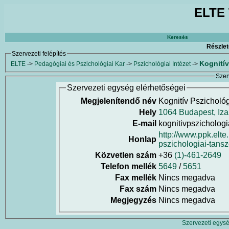
ELTE 
Keresés
Részlet
Szervezeti felépítés
Kognitív
ELTE
->
Pedagógiai és Pszichológiai Kar
->
Pszichológiai Intézet
->
Szer
Szervezeti egység elérhetőségei
Megjelenítendő név
Kognitív Pszicholó
Hely
1064 Budapest, Iza
E-mail
kognitivpszichologi
http://www.ppk.elte.
Honlap
pszichologiai-tansz
Közvetlen szám
+36
(1)-461-2649
Telefon mellék
5649
/
5651
Fax mellék
Nincs megadva
Fax szám
Nincs megadva
Megjegyzés
Nincs megadva
Szervezeti egysé