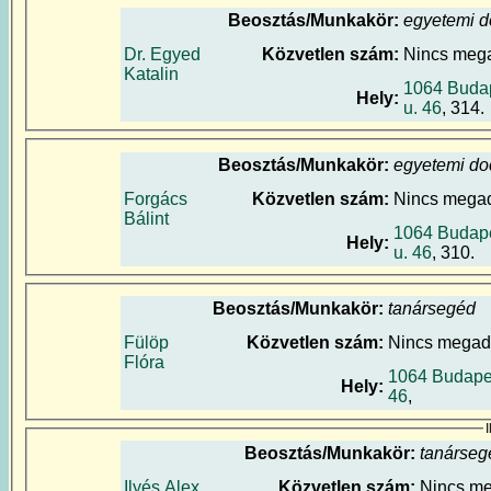
Beosztás/Munkakör:
egyetemi 
Dr. Egyed
Közvetlen szám:
Nincs meg
Katalin
1064 Budap
Hely:
u. 46
, 314.
Beosztás/Munkakör:
egyetemi do
Forgács
Közvetlen szám:
Nincs mega
Bálint
1064 Budape
Hely:
u. 46
, 310.
Beosztás/Munkakör:
tanársegéd
Fülöp
Közvetlen szám:
Nincs megad
Flóra
1064 Budapes
Hely:
46
,
Beosztás/Munkakör:
tanárseg
Ilyés Alex
Közvetlen szám:
Nincs m