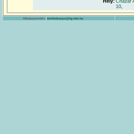
Hely:
Cházár 
10
,
Hibabejelentés:
telefonkonyv@iig.elte.hu