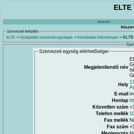
ELTE 
Keresés
Részlet
Szervezeti felépítés
ELTE 
ELTE
->
Szolgáltató szervezeti egységek
->
Közoktatási Intézmények
->
Szer
Szervezeti egység elérhetőségei
E
Gy
Megjelenítendő név
Is
G
1
Hely
An
E-mail
in
Honlap
ht
Közvetlen szám
+
Telefon mellék
1
Fax mellék
N
Fax szám
+
Megjegyzés
N