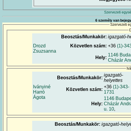
Szervezeti egysé
6 személy van bejegy
Szervezeti e
Beosztás/Munkakör:
igazgató-h
Drozd
Közvetlen szám:
+36
(1)-34
Zsuzsanna
1146 Buda
Hely:
Cházár And
Iv
igazgató-
Beosztás/Munkakör:
helyettes
Iványiné
+36
(1)-343-
Közvetlen szám:
Harró
1731
Ágota
1146 Budape
Hely:
Cházár Andr
u. 10
,
Beosztás/Munkakör:
igazgató-hely