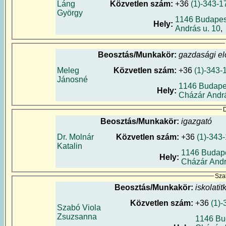
Láng
Közvetlen szám:
+36
(1)-343-1
György
1146 Budapes
Hely:
András u. 10
,
Beosztás/Munkakör:
gazdasági e
Meleg
Közvetlen szám:
+36
(1)-343-
Jánosné
1146 Budape
Hely:
Cházár Andrá
D
Beosztás/Munkakör:
igazgató
Dr. Molnár
Közvetlen szám:
+36
(1)-343
Katalin
1146 Budape
Hely:
Cházár Andr
Sza
Beosztás/Munkakör:
iskolatit
Közvetlen szám:
+36
(1)
Szabó Viola
Zsuzsanna
1146 Bu