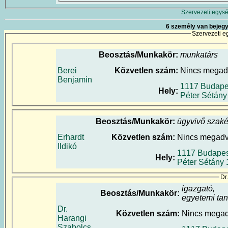
Szervezeti egysé
6 személy van bejegy
Szervezeti e
Beosztás/Munkakör:
munkatárs
Berei
Közvetlen szám:
Nincs megad
Benjamin
1117 Budape
Hely:
Péter Sétány
Beosztás/Munkakör:
ügyvivő szaké
Erhardt
Közvetlen szám:
Nincs megad
Ildikó
1117 Budapes
Hely:
Péter Sétány 
Dr
igazgató,
Beosztás/Munkakör:
egyetemi tan
Dr.
Közvetlen szám:
Nincs mega
Harangi
Szabolcs