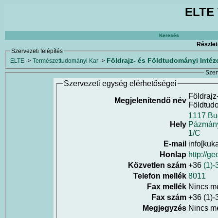
ELTE 
Keresés
Részlet
Szervezeti felépítés
Földrajz- és Földtudományi Intéz
ELTE
->
Természettudományi Kar
->
Szer
Szervezeti egység elérhetőségei
Földrajz
Megjelenítendő név
Földtudo
1117 Bu
Hely
Pázmány
1/C
E-mail
info[kuk
Honlap
http://ge
Közvetlen szám
+36
(1)
Telefon mellék
8011
Fax mellék
Nincs m
Fax szám
+36 (1)
Megjegyzés
Nincs m