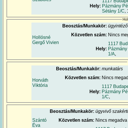
1117 Budape
Hely:
Pázmány Pé
Sétány 1/C
,
Hol
Beosztás/Munkakör:
ügyintéző
Közvetlen szám:
Nincs me
Hollósné
Gergő Vivien
1117 Bud
Hely:
Pázmány 
1/A
,
Beosztás/Munkakör:
munkatárs
Közvetlen szám:
Nincs mega
Horváth
Viktória
1117 Budape
Hely:
Pázmány Pét
1/C
,
Beosztás/Munkakör:
ügyvivő szakért
Szántó
Közvetlen szám:
Nincs megadva
Éva