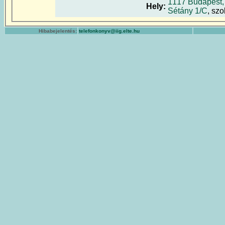
1117 Budapest,
Hely:
Sétány 1/C
, szo
Hibabejelentés:
telefonkonyv@iig.elte.hu