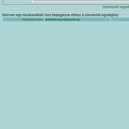
Szervezeti egysé
Nincsen egy munkavállaló sem bejegyezve ehhez a szervezeti egységhez
Hibabejelentés:
telefonkonyv@iig.elte.hu