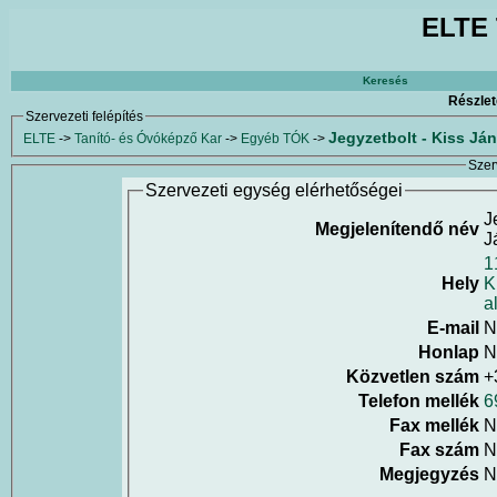
ELTE 
Keresés
Részlet
Szervezeti felépítés
Jegyzetbolt - Kiss Ján
ELTE
->
Tanító- és Óvóképző Kar
->
Egyéb TÓK
->
Szer
Szervezeti egység elérhetőségei
J
Megjelenítendő név
J
1
Hely
K
a
E-mail
N
Honlap
N
Közvetlen szám
+
Telefon mellék
6
Fax mellék
N
Fax szám
N
Megjegyzés
N