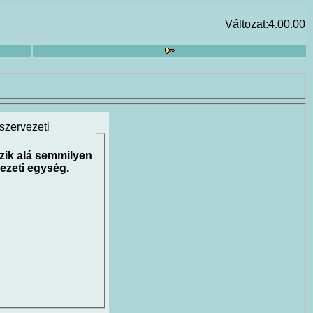
Változat:4.00.00
 szervezeti
zik alá semmilyen
ezeti egység.