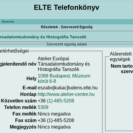
ELTE Telefonkönyv
Keresés
Részletek - Szervezeti Egység
Társadalomtudomány és Histográfia Tanszék
Szervezeti egység adatai
elérhetőségei
Alárendelt
Atelier Európai
egységek
jelenítendő név
Társadalomtudomány és
Nem tarto
Histográfia Tanszék
szerv
1088 Budapest, Múzeum
Hely
körút 6-8
E-mail
eszabo[kukac]ludens.elte.hu
Honlap
http://www.atelier-centre.hu
Közvetlen szám
+36
(1)-485-5208
Telefon mellék
5309
Fax mellék
Nincs megadva
Fax szám
+36 (1)-485-5208
Megjegyzés
Nincs megadva