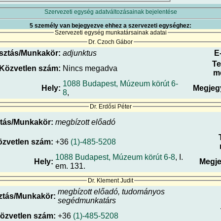
Szervezeti egység adatváltozásainak bejelentése
5 személy van bejegyezve ehhez a szervezeti egységhez:
Szervezeti egység munkatársainak adatai
Dr. Czoch Gábor
sztás/Munkakör:
adjunktus
E
Te
Közvetlen szám:
Nincs megadva
me
1088 Budapest, Múzeum körút 6-
Hely:
Megjeg
8
,
Dr. Erdősi Péter
tás/Munkakör:
megbízott előadó
zvetlen szám:
+36
(1)-485-5208
1088 Budapest, Múzeum körút 6-8
, I.
Hely:
Megje
em. 131.
Dr. Klement Judit
megbízott előadó, tudományos
ztás/Munkakör:
segédmunkatárs
özvetlen szám:
+36
(1)-485-5208