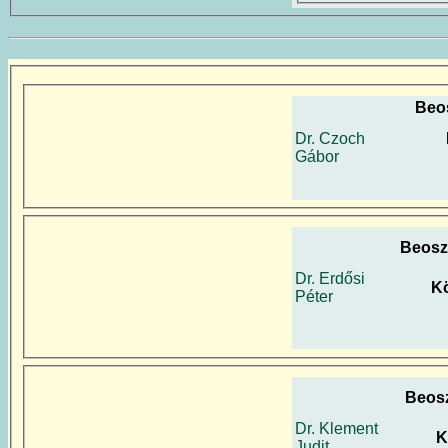
Beo
Dr. Czoch
Gábor
Beosz
Dr. Erdősi
Kö
Péter
Beos
Dr. Klement
K
Judit