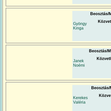
Beosztás/
Közvet
Gyöngy
Kinga
Beosztás/M
Közvet
Janek
Noémi
Beosztás/
Közve
Kerekes
Valéria