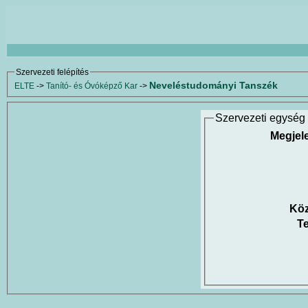
Szervezeti felépítés
Neveléstudományi Tanszék
ELTE
->
Tanító- és Óvóképző Kar
->
Szervezeti egység 
Megjel
Köz
Te