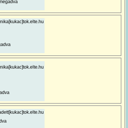
 megadva
ika[kukac]tok.elte.hu
gadva
nika[kukac]tok.elte.hu
adva
dett[kukac]tok.elte.hu
dva