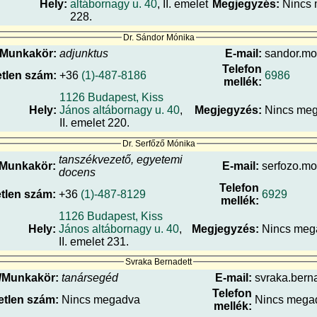
Hely:
altábornagy u. 40
, II. emelet
Megjegyzés:
Nincs
228.
Dr. Sándor Mónika
/Munkakör:
adjunktus
E-mail:
sandor.mon
Telefon
tlen szám:
+36
(1)-487-8186
6986
mellék:
1126 Budapest, Kiss
Hely:
János altábornagy u. 40
,
Megjegyzés:
Nincs me
II. emelet 220.
Dr. Serfőző Mónika
tanszékvezető, egyetemi
/Munkakör:
E-mail:
serfozo.mo
docens
Telefon
tlen szám:
+36
(1)-487-8129
6929
mellék:
1126 Budapest, Kiss
Hely:
János altábornagy u. 40
,
Megjegyzés:
Nincs meg
II. emelet 231.
Svraka Bernadett
/Munkakör:
tanársegéd
E-mail:
svraka.berna
Telefon
tlen szám:
Nincs megadva
Nincs mega
mellék: