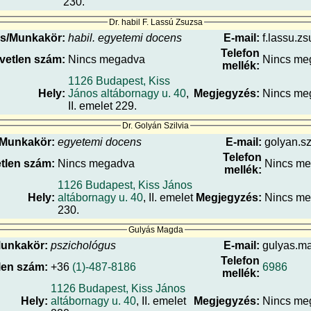
230.
Dr. habil F. Lassú Zsuzsa
s/Munkakör:
habil. egyetemi docens
E-mail:
f.lassu.zs
Telefon
vetlen szám:
Nincs megadva
Nincs me
mellék:
1126 Budapest, Kiss
Hely:
János altábornagy u. 40
,
Megjegyzés:
Nincs me
II. emelet 229.
Dr. Golyán Szilvia
/Munkakör:
egyetemi docens
E-mail:
golyan.sz
Telefon
tlen szám:
Nincs megadva
Nincs m
mellék:
1126 Budapest, Kiss János
Hely:
altábornagy u. 40
, II. emelet
Megjegyzés:
Nincs m
230.
Gulyás Magda
unkakör:
pszichológus
E-mail:
gulyas.ma
Telefon
len szám:
+36
(1)-487-8186
6986
mellék:
1126 Budapest, Kiss János
Hely:
altábornagy u. 40
, II. emelet
Megjegyzés:
Nincs me