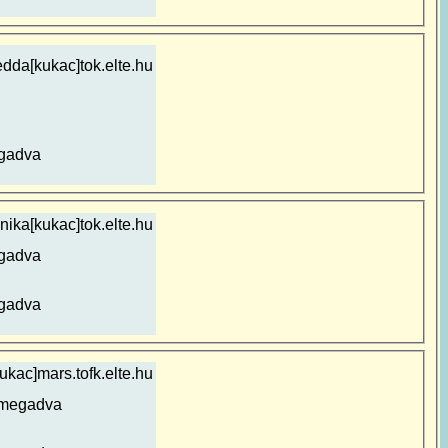
edda[kukac]tok.elte.hu
gadva
nika[kukac]tok.elte.hu
gadva
gadva
ukac]mars.tofk.elte.hu
 megadva