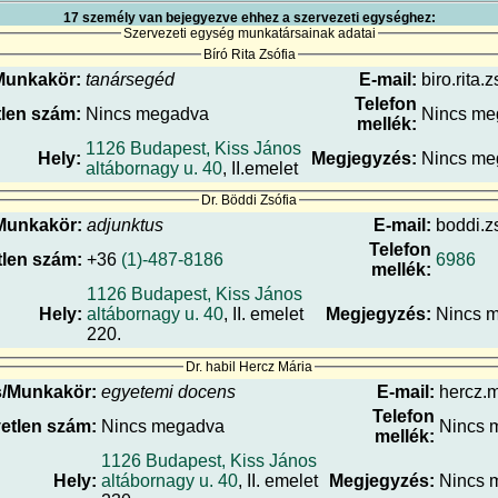
17 személy van bejegyezve ehhez a szervezeti egységhez:
Szervezeti egység munkatársainak adatai
Bíró Rita Zsófia
Munkakör:
tanársegéd
E-mail:
biro.rita.
Telefon
len szám:
Nincs megadva
Nincs me
mellék:
1126 Budapest, Kiss János
Hely:
Megjegyzés:
Nincs me
altábornagy u. 40
, II.emelet
Dr. Böddi Zsófia
Munkakör:
adjunktus
E-mail:
boddi.zs
Telefon
len szám:
+36
(1)-487-8186
6986
mellék:
1126 Budapest, Kiss János
Hely:
altábornagy u. 40
, II. emelet
Megjegyzés:
Nincs 
220.
Dr. habil Hercz Mária
s/Munkakör:
egyetemi docens
E-mail:
hercz.m
Telefon
etlen szám:
Nincs megadva
Nincs 
mellék:
1126 Budapest, Kiss János
Hely:
altábornagy u. 40
, II. emelet
Megjegyzés:
Nincs 