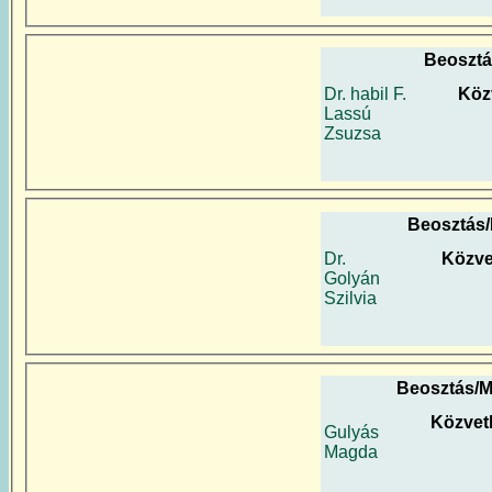
Beosztá
Dr. habil F.
Köz
Lassú
Zsuzsa
Beosztás
Dr.
Közve
Golyán
Szilvia
Beosztás/M
Közvet
Gulyás
Magda