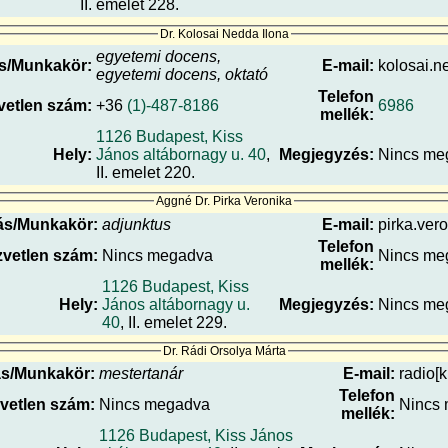
II. emelet 228.
Dr. Kolosai Nedda Ilona
egyetemi docens,
s/Munkakör:
E-mail:
kolosai.n
egyetemi docens, oktató
Telefon
vetlen szám:
+36
(1)-487-8186
6986
mellék:
1126 Budapest, Kiss
Hely:
János altábornagy u. 40
,
Megjegyzés:
Nincs me
II. emelet 220.
Aggné Dr. Pirka Veronika
ás/Munkakör:
adjunktus
E-mail:
pirka.vero
Telefon
vetlen szám:
Nincs megadva
Nincs me
mellék:
1126 Budapest, Kiss
Hely:
János altábornagy u.
Megjegyzés:
Nincs me
40
, II. emelet 229.
Dr. Rádi Orsolya Márta
s/Munkakör:
mestertanár
E-mail:
radio[k
Telefon
vetlen szám:
Nincs megadva
Nincs
mellék:
1126 Budapest, Kiss János