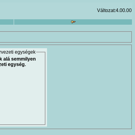
Változat:4.00.00
rvezeti egységek
k alá semmilyen
eti egység.