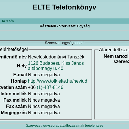
ELTE Telefonkönyv
Keresés
Részletek - Szervezeti Egység
Szervezeti egység adatai
elérhetőségei
Alárendelt sze
Nem tartozi
enítendő név
Neveléstudományi Tanszék
szervez
1126 Budapest, Kiss János
Hely
altábornagy u. 40
E-mail
Nincs megadva
Honlap
http://www.tofk.elte.hu/nevtud
vetlen szám
+36
(1)-487-8146
lefon mellék
Nincs megadva
Fax mellék
Nincs megadva
Fax szám
Nincs megadva
Megjegyzés
Nincs megadva
Szervezeti egység adatváltozásainak bejelentése