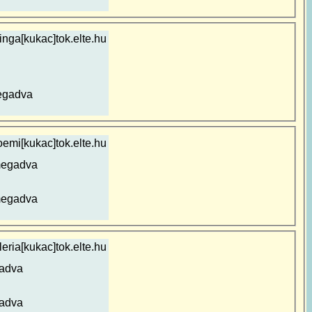
inga[kukac]tok.elte.hu
egadva
oemi[kukac]tok.elte.hu
megadva
megadva
eria[kukac]tok.elte.hu
adva
adva