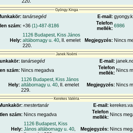
220.
Gyöngy Kinga
Munkakör:
tanársegéd
E-mail:
gyongy.k
Telefon
len szám:
+36
(1)-487-8186
6986
mellék:
1126 Budapest, Kiss János
Hely:
altábornagy u. 40
, II. emelet
Megjegyzés:
Nincs m
220.
Janek Noémi
unkakör:
tanársegéd
E-mail:
janek.n
Telefon
len szám:
Nincs megadva
Nincs 
mellék:
1126 Budapest, Kiss János
Hely:
altábornagy u. 40
, II. emelet
Megjegyzés:
Nincs 
229.
Kerekes Valéria
Munkakör:
mestertanár
E-mail:
kerekes.val
Telefon
tlen szám:
Nincs megadva
Nincs meg
mellék:
1126 Budapest, Kiss
Hely:
János altábornagy u. 40
,
Megjegyzés:
Nincs meg