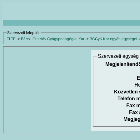
Szervezeti felépítés
ELTE
->
Bárczi Gusztáv Gyógypedagógiai Kar
->
BGGyK Kar egyéb egységei
-
Szervezeti egység 
Megjelenítend
E
H
Közvetlen
Telefon m
Fax m
Fax
Megje