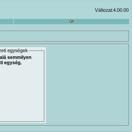
Változat:4.00.00
zeti egységek
 alá semmilyen
ti egység.