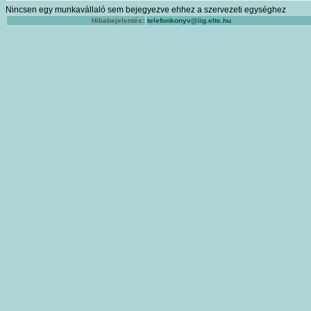
Nincsen egy munkavállaló sem bejegyezve ehhez a szervezeti egységhez
Hibabejelentés:
telefonkonyv@iig.elte.hu