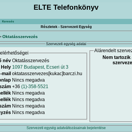
ELTE Telefonkönyv
Keresés
Részletek - Szervezeti Egység
Oktatásszervezés
>
Szervezeti egység adatai
Alárendelt szerve
elérhetőségei
Nem tartozik
ő név
Oktatásszervezés
szerveze
Hely
1097 Budapest, Ecseri út 3
-mail
oktatasszervezes[kukac]barczi.hu
onlap
Nincs megadva
 szám
+36
(1)-358-5521
ellék
Nincs megadva
ellék
Nincs megadva
 szám
Nincs megadva
gyzés
Nincs megadva
Szervezeti egység adatváltozásainak bejelentése