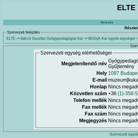
ELTE 
Keresés
Részlet
Szervezeti felépítés
ELTE
->
Bárczi Gusztáv Gyógypedagógiai Kar
->
BGGyK Kar egyéb egységei
-
Szer
Szervezeti egység elérhetőségei
Gyógypedagóg
Megjelenítendő név
Gyűjtemény
Hely
1097 Budapest
E-mail
muzeum[kukac
Honlap
Nincs megad
Közvetlen szám
+36
(1)-358-
Telefon mellék
Nincs megad
Fax mellék
Nincs megad
Fax szám
Nincs megad
Megjegyzés
Nincs megad
Szervezeti egysé