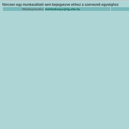
Nincsen egy munkavállaló sem bejegyezve ehhez a szervezeti egységhez
Hibabejelentés:
telefonkonyv@iig.elte.hu