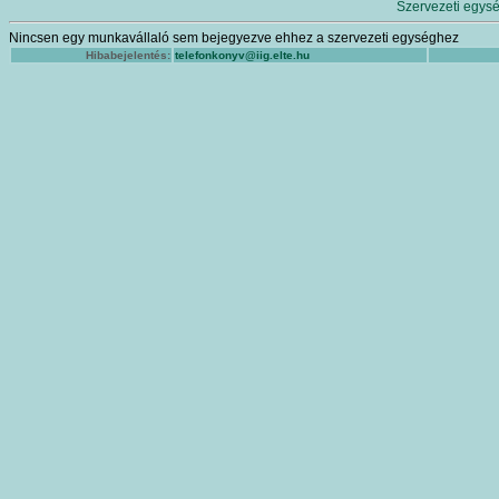
Szervezeti egysé
Nincsen egy munkavállaló sem bejegyezve ehhez a szervezeti egységhez
Hibabejelentés:
telefonkonyv@iig.elte.hu