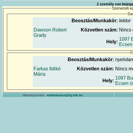
2 személy van bejegy
Szervezeti e
Da
Beosztás/Munkakör:
lektor
Dawson Robert
Közvetlen szám:
Nincs
Grady
1097 
Hely:
Ecseri
F
Beosztás/Munkakör:
nyelvtan
Farkas Ildikó
Közvetlen szám:
Nincs m
Mária
1097 Bu
Hely:
Ecseri ú
Hibabejelentés:
telefonkonyv@iig.elte.hu