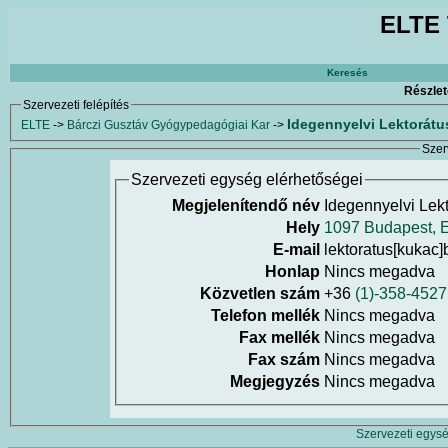
ELTE 
Keresés
Részlet
Szervezeti felépítés
Idegennyelvi Lektorátu
ELTE
->
Bárczi Gusztáv Gyógypedagógiai Kar
->
Szer
Szervezeti egység elérhetőségei
Megjelenítendő név
Idegennyelvi Lek
Hely
1097 Budapest, E
E-mail
lektoratus[kukac]
Honlap
Nincs megadva
Közvetlen szám
+36
(1)-358-4527
Telefon mellék
Nincs megadva
Fax mellék
Nincs megadva
Fax szám
Nincs megadva
Megjegyzés
Nincs megadva
Szervezeti egysé