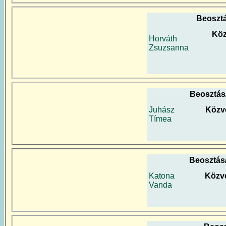
Beoszt
Köz
Horváth
Zsuzsanna
Beosztás
Juhász
Közv
Tímea
Beosztás
Katona
Közve
Vanda