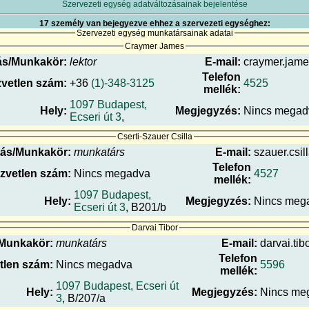
Szervezeti egység adatváltozásainak bejelentése
17 személy van bejegyezve ehhez a szervezeti egységhez:
Szervezeti egység munkatársainak adatai
Craymer James
ás/Munkakör:
lektor
E-mail:
craymer.james
Telefon
vetlen szám:
+36
(1)-348-3125
4525
mellék:
1097 Budapest,
Hely:
Megjegyzés:
Nincs megad
Ecseri út 3
,
Cserti-Szauer Csilla
ás/Munkakör:
munkatárs
E-mail:
szauer.csil
Telefon
zvetlen szám:
Nincs megadva
4527
mellék:
1097 Budapest,
Hely:
Megjegyzés:
Nincs meg
Ecseri út 3
, B201/b
Darvai Tibor
Munkakör:
munkatárs
E-mail:
darvai.tib
Telefon
tlen szám:
Nincs megadva
5596
mellék:
1097 Budapest, Ecseri út
Hely:
Megjegyzés:
Nincs me
3
, B/207/a