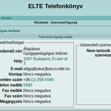
ELTE Telefonkönyv
Keresés
Részletek - Szervezeti Egység
iai Intézet
Szervezeti egység adatai
elérhetőségei
Alárendelt szerv
Általános
Nem tartozik
nítendő név
Gyógypedagógiai Intézet
szerveze
1097 Budapest, Ecseri út
Hely
3
E-mail
altgyp[kukac]barczi.elte.hu
Honlap
Nincs megadva
vetlen szám
+36
(1)-358-5590
lefon mellék
5590
Fax mellék
Nincs megadva
Fax szám
Nincs megadva
Megjegyzés
Nincs megadva