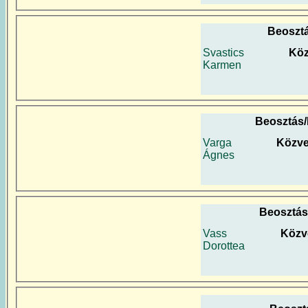
Beoszt
Svastics
Köz
Karmen
Beosztás
Varga
Közve
Ágnes
Beosztás
Vass
Közv
Dorottea