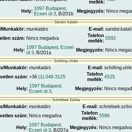
mellék:
1097 Budapest,
Hely:
Megjegyzés:
Nincs mega
Ecseri út 3
, B/201b
Sándor Katalin
/Munkakör:
munkatárs
E-mail:
sandor.katali
Telefon
etlen szám:
Nincs megadva
5592
mellék:
1097 Budapest, Ecseri
Hely:
Megjegyzés:
Nincs mega
út 3
, B/201a
Schilling Ulrike
s/Munkakör:
munkatárs
E-mail:
schilling.ulri
Telefon
vetlen szám:
+36
(1)-348-3125
4525
mellék:
1097 Budapest,
Hely:
Megjegyzés:
Nincs megad
Ecseri út 3
,
Schmitsek Szilvia
s/Munkakör:
munkatárs
E-mail:
schmitsek.szilvi
Telefon
vetlen szám:
Nincs megadva
5596
mellék:
1097 Budapest,
Hely:
Megjegyzés:
Nincs megadva
Ecseri út 3
, B/207a