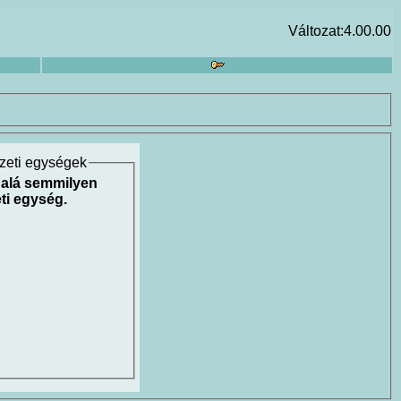
Változat:4.00.00
ezeti egységek
 alá semmilyen
ti egység.