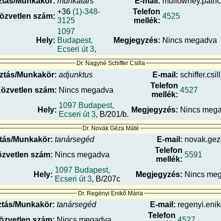
tás/Munkakör:
munkatárs
E-mail:
mullowney.patric
+36
(1)-348-
Telefon
özvetlen szám:
4525
3125
mellék:
1097
Hely:
Budapest,
Megjegyzés:
Nincs megadva
Ecseri út 3
,
Dr. Nagyné Schiffer Csilla
ztás/Munkakör:
adjunktus
E-mail:
schiffer.csi
Telefon
özvetlen szám:
Nincs megadva
4527
mellék:
1097 Budapest,
Hely:
Megjegyzés:
Nincs meg
Ecseri út 3
, B/201/b.
Dr. Novák Géza Máté
tás/Munkakör:
tanársegéd
E-mail:
novak.geza
Telefon
zvetlen szám:
Nincs megadva
5591
mellék:
1097 Budapest,
Hely:
Megjegyzés:
Nincs me
Ecseri út 3
, B/207c
Dr. Regényi Enikő Mária
tás/Munkakör:
tanársegéd
E-mail:
regenyi.enik
Telefon
özvetlen szám:
Nincs megadva
4527