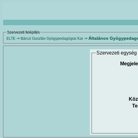
Szervezeti felépítés
Általános Gyógypedagóg
ELTE
->
Bárczi Gusztáv Gyógypedagógiai Kar
->
Szervezeti egység 
Megjele
Köz
Te