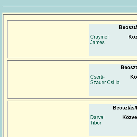
Beoszt
Craymer
Köz
James
Beoszt
Cserti-
Kö
Szauer Csilla
Beosztás/
Darvai
Közve
Tibor