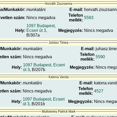
Horváth Zsuzsanna
ás/Munkakör:
munkatárs
E-mail:
horvath.zsuzsanna
Telefon
vetlen szám:
Nincs megadva
5593
mellék:
1097 Budapest,
Hely:
Ecseri út 3
,
Megjegyzés:
Nincs megadva
B/307a
Juhász Tímea
/Munkakör:
munkatárs
E-mail:
juhasz.time
Telefon
etlen szám:
Nincs megadva
5590
mellék:
1097 Budapest, Ecseri
Hely:
Megjegyzés:
Nincs meg
út 3
, B/207b
Katona Vanda
/Munkakör:
munkatárs
E-mail:
katona.vanda
Telefon
tlen szám:
Nincs megadva
4527
mellék:
1097 Budapest, Ecseri
Hely:
Megjegyzés:
Nincs mega
út 3
, B/201b
Mullowney Patrick Mark