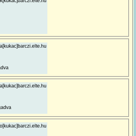
k[kukac]barczi.elte.hu
lla[kukac]barczi.elte.hu
adva
[kukac]barczi.elte.hu
gadva
o[kukac]barczi.elte.hu