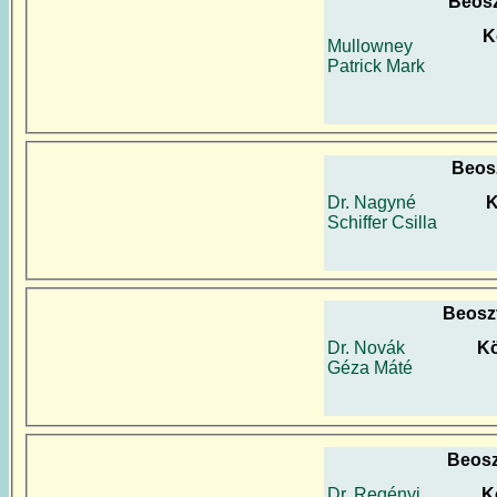
Beosz
K
Mullowney
Patrick Mark
Beos
Dr. Nagyné
K
Schiffer Csilla
Beosz
Dr. Novák
Kö
Géza Máté
Beosz
Dr. Regényi
K