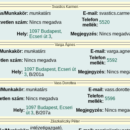
Svastics Karmen
ás/Munkakör:
munkatárs
E-mail:
svastics.carme
Telefon
vetlen szám:
Nincs megadva
5520
mellék:
1097 Budapest,
Hely:
Megjegyzés:
Nincs megadv
Ecseri út 3
,
Varga Ágnes
/Munkakör:
munkatárs
E-mail:
varga.agne
Telefon
tlen szám:
Nincs megadva
5592
mellék:
1097 Budapest, Ecseri út
Hely:
Megjegyzés:
Nincs meg
3
, B/201a
Vass Dorottea
/Munkakör:
munkatárs
E-mail:
vass.dorotte
Telefon
etlen szám:
Nincs megadva
5596
mellék:
1097 Budapest, Ecseri
Hely:
Megjegyzés:
Nincs mega
út 3
, B/207a
Zászkaliczky Péter
intézetigazgató,